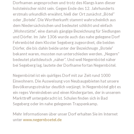
Dorfnamen angesprochen und trotz des Klangs kann dieser
holsteinischer nicht sein. Gegen Ende des 12. Jahrhunderts
erstmals urkundlich erwähnt, hieß der Ort zunächst „Bötel“
oder „Botele“. Die Wortherkunft stammt wahrscheinlich aus
dem Niedersächsischen und bedeutet schlicht und einfach
„Wohnstätte“, eine damals gängige Bezeichnung für Siedlungen
und Dörfer. Im Jahr 1306 wurde auch das nahe gelegene Dorf
Fehrenbötel dem Kloster Segeberg zugeordnet, die beiden
Dörfer, die bis dahin beide unter der Bezeichnugn „Botele“
bekannt waren, mussten nun unterschieden werden. „Negern“
bedeutet plattdeutsch „näher“. Und weil Negernbötel näher
bei Segeberg lag, lautete der Dorfname fortan Negernbötel.
Negernbötel ist ein quirliges Dorf mit zur Zeit rund 1000
Einwohnern. Die Ausweisung von Neubaugebieten hat unsere
Bevölkerungsstruktur deutlich verjüngt. In Negernbötel gibt es
ein reges Vereinsleben und einen Kindergarten, der in unserem
Markttreff untergebracht ist. Schulen finden sich in Bad
Segeberg oder im nahe gelegenen Trappenkamp.
Mehr Informationen über unser Dorf erhalten Sie im Internet
unter
www.negernboetel.de